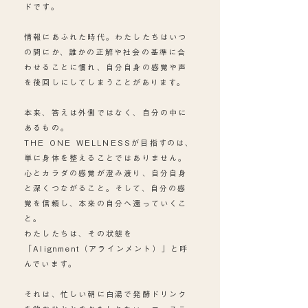
ドです。
情報にあふれた時代。わたしたちはいつ
の間にか、誰かの正解や社会の基準に合
わせることに慣れ、自分自身の感覚や声
を後回しにしてしまうことがあります。
本来、答えは外側ではなく、自分の中に
あるもの。
THE ONE WELLNESSが目指すのは、
単に身体を整えることではありません。
心とカラダの感覚が澄み渡り、自分自身
と深くつながること。そして、自分の感
覚を信頼し、本来の自分へ還っていくこ
と。
わたしたちは、その状態を
「Alignment（アラインメント）」と呼
んでいます。
それは、忙しい朝に白湯で発酵ドリンク