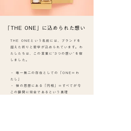
「THE ONE」に込められた想い
THE ONEという名前には、ブランドを
超えた祈りと哲学が込められています。わ
たしたちは、この言葉に“3つの想い”を宿
しました。
・ 唯一無二の存在としての「ONE＝わ
たし」
・ 禅の思想にある「円相」＝すべてが今
この瞬間に完全であるという真理
・ 心とカラダ、内と外。すべてをひとつ
につないでいく在り方
THE ONE WELLNESSは、何かを付け
加えるためのブランドではありません。
整えることを通じて、すでにあなたの中