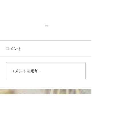
コメント
コメントを追加…
2020.4.28 メディア掲載
2020.4.15 
「THE ONE」が『リンネ
「THE ONE」が
ル』でウェルネス部門第
ananのカラダ
１位に選ばれました。
大賞にノミネー
した。
TOP
PHILOSOPHY