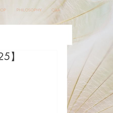
TOP
PHILOSOPHY
Q&A
25】