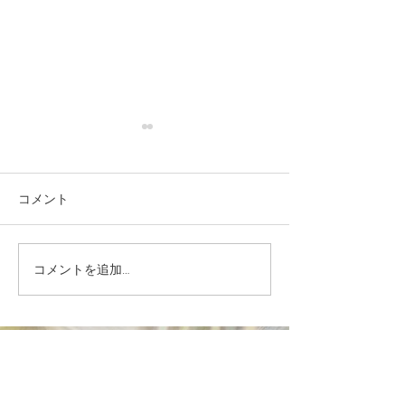
2025.11>>名古屋タカシ
2025.8>>伊
マヤPOPUP
ント開催
🕊 2025.11 開店25周年記念
✨【POPUP EVE
コメント
「やさしい暮らし展・みんな
せ】✨ 2025年8月2
のクローゼット」出展のお知
月2日(火)伊勢丹新
らせ 今年も THE ONE
B2F〈ビューティ
コメントを追加…
WELLNESS は、「やさしい暮
ー〉にて、 THE ON
らし展」に出展いたします。
を開催いたします。
25周年という特別な節目を迎
ラダを愛でる”発
える今年は、日々の暮らしを
〈THE ONE...
より心地よく、穏やかに過ご
すためのアイテムや体験をお
TOP