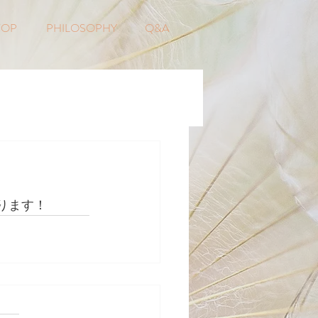
TOP
PHILOSOPHY
Q&A
ります！